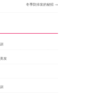
冬季防掉发的秘招 →
培训
学美发
培训