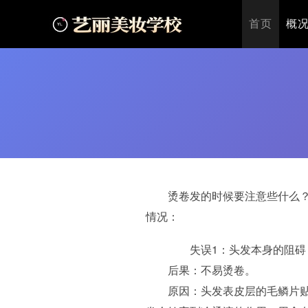
首页
>
美发知识
>
烫卷发常见的6种失误情况
首页
概
烫卷发的时候要注意些什么
情况：
失误1：头发本身的阻碍
后果：不易烫卷。
原因：头发表皮层的毛鳞片贴合