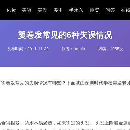
况
化妆
美容
美发
美甲
半永久
师资
问答
在
烫卷发常见的6种失误情况
发布时间：2011-11-22
作者：admin
阅读：
1955次
？烫卷发常见的失误情况有哪些？下面就由深圳时代学校美发老
得很紧，药水不易渗透，如未烫过的头发。 头发上附着金属