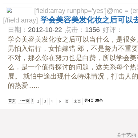
[field:array runphp='yes']@me = (emp
学会美容美发化妆之后可以
[/field:array]
日期：
2012-10-22
点击：
1356
好评：
学会美容美发化妆之后可以当什么，是很多
男怕入错行，女怕嫁错 郎，不是努力不重
不对，那么你在努力也是白费，所以学会美
么，是一个值得探讨的问题，这关系每个热
展。 就怕中途出现什么特殊情况，打击人
的热爱......
共
4
页
39
条
首页
上一页
1
2
3
4
下一页
末页
关于艺丽