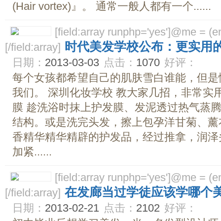
(Hair vortex)』。 通常一般人都有一个......
[field:array runphp='yes']@me = (emp
时代美发学校公布：更实用
[/field:array]
日期：
2013-03-03
点击：
1070
好评：
每个女孩都希望自己的肌肤雪白谁能，但是
我们。 深圳化妆学校 教大家几招，非常实
膜 趁洗浴时抹上护发膜、发泥透过热气蒸
结构。或是洗完头发，擦上包孕洋甘菊、薰
香精华精华精辟的护发品，经过推拿，润泽
加紧......
[field:array runphp='yes']@me = (emp
在发廊当过学徒应该学哪个
[/field:array]
日期：
2013-02-21
点击：
2102
好评：