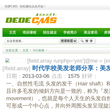
织梦CMS - 轻松建站从此开始！
主页
培训课程
招生就业
学校简介
美业资讯
师
当前位置:
：
主页
>
TAG标签
>
[field:array runphp='yes']@me = (emp
时代学校美发老师分享：美
[/field:array]
日期：
2013-03-06
点击：
1575
好评：
一、自然性毛流 头发的发干（Hair shaf
且许多毛发的倾斜方向是一致的，称为『发流
movement），也就是每个人天生的头发
可形成一个中心点，并向外周围头发呈现旋