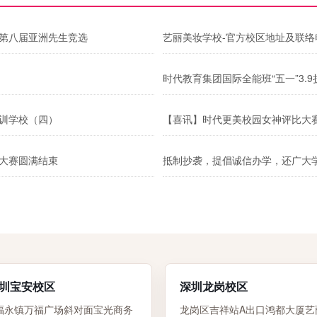
、第八届亚洲先生竞选
艺丽美妆学校-官方校区地址及联络
时代教育集团国际全能班“五一”3.
培训学校（四）
【喜讯】时代更美校园女神评比大
比大赛圆满结束
抵制抄袭，提倡诚信办学，还广大
圳宝安校区
深圳龙岗校区
福永镇万福广场斜对面宝光商务
龙岗区吉祥站A出口鸿都大厦艺