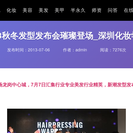
_深圳化妆学校,深圳美发学校
况
化妆
美容
美发
美甲
半永久
师资
问答
在
13秋冬发型发布会璀璨登场_深圳化妆
发布时间：2013-07-06
作者：admin
阅读：
7276次
登场龙岗中心城，7月7日汇集行业专业美发行业精英，新潮发型发