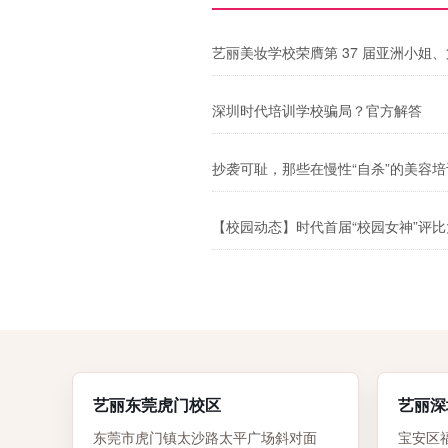
艺丽美妆学校荣膺第 37 届亚洲小姐
深圳时代培训学校骗局？官方解答
抄袭可耻，那些在慢性“自杀”的美容
【校园动态】时代首届“校园女神”评
艺丽东莞虎门校区
艺丽深
东莞市虎门镇太沙路太平广场斜对面
宝安区