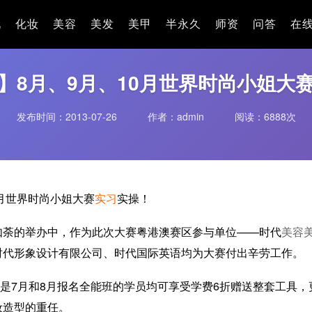
姐大赛实习实操！
况
化妆
美容
美发
美甲
半永久
师资
问答
在
】8月、9月、10月世界时尚小姐大
发布时间：2013-07-26
作者：admin
阅读：
6888次
0月世界时尚小姐大赛
实习
实操！
的举办中，作为此次大赛粤港澳赛区参与单位——时代
美容
时代形象设计有限公司、时代国际英语均为大赛付出辛劳工作。
7月和8月报名全能班的学员均可享受学费6折赠送整套工具，
妆造型的重任。