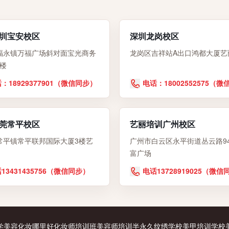
圳宝安校区
深圳龙岗校区
福永镇万福广场斜对面宝光商务
龙岗区吉祥站A出口鸿都大厦艺
6楼
：18929377901（微信同步）
电话：18002552575（
莞常平校区
艺丽培训广州校区
常平镇常平联邦国际大厦3楼艺
广州市白云区永平街道丛云路9
富广场
13431435756（微信同步）
电话13728919025（微信
学美容化妆哪里好
化妆师培训班
美容师培训
半永久纹绣学校
美甲培训学校